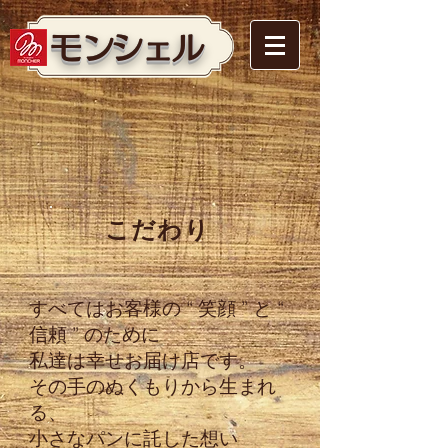
​モンシェル
​こだわり
すべてはお客様の “ 笑顔 ” と “
信頼 ” のために
私達は幸せお届け店です。
その手のぬくもりから生まれ
る、
小さなパンに託した想い